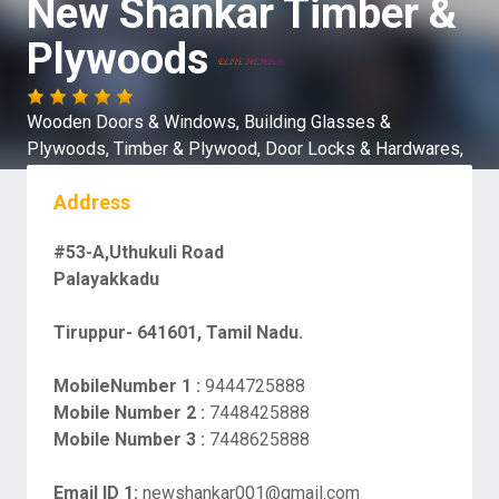
New Shankar Timber &
Plywoods
Wooden Doors & Windows,
Building Glasses &
Plywoods,
Timber & Plywood,
Door Locks & Hardwares,
Address
#53-A,Uthukuli Road
Palayakkadu
Tiruppur- 641601, Tamil Nadu.
MobileNumber 1 :
9444725888
Mobile Number 2 :
7448425888
Mobile Number 3 :
7448625888
Email ID 1:
newshankar001@gmail.com