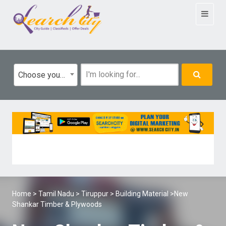
Toggle
navigat
Choose your category
Home
>
Tamil Nadu
>
Tiruppur
>
Building Material
>New
Shankar Timber & Plywoods