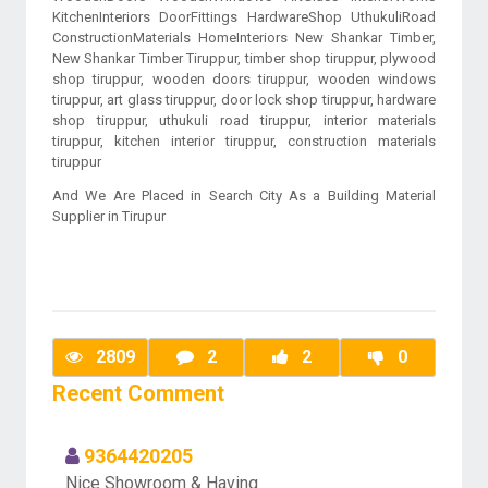
KitchenInteriors DoorFittings HardwareShop UthukuliRoad
ConstructionMaterials HomeInteriors New Shankar Timber,
New Shankar Timber Tiruppur, timber shop tiruppur, plywood
shop tiruppur, wooden doors tiruppur, wooden windows
tiruppur, art glass tiruppur, door lock shop tiruppur, hardware
shop tiruppur, uthukuli road tiruppur, interior materials
tiruppur, kitchen interior tiruppur, construction materials
tiruppur
And We Are Placed in Search City As a Building Material
Supplier in Tirupur
2809
2
2
0
Recent Comment
9364420205
Nice Showroom & Having