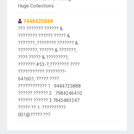
Huge Collections.
7448425888
??? ??????? ?????? &
???????? ?????? ????? &
???????, ???????? ??????? &
????????, ?????? & ???????,
???? ????? & ?????????,
??????? #53-?,???????? ????
??????????? ????????-
641601, ????? ????.
???????????? 1 : 9444725888
?????? ?????? 2 : 7984246410
?????? ?????? 3:7845483347
????? ?? 1: ??????????
001@?????.???