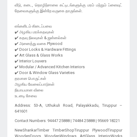
வீடு, கடை, தொழிற்சாலை கட்டிடங்களுக்கு மரம் மற்றும் ப்ளைவுட்
தேவைகளுக்கு இன்றே வருகை தாருங்கள்.
எங்களிடம் கிடைப்பவை
✔️ அழகிய மரக்கதவுகள்
✔️ கதவு நிலவுகள் & ஜன்னல்கள்
✔️ அனைத்து வகை Plywood
✔️ Door Locks & Hardware Fittings
✔️ Art Glass & Glass Works
✔️ Interior Louvers
✔️ Modular / Advanced Kitchen Interiors
✔️ Door & Window Glass Varieties
தரமான பொருட்கள்
அழகிய வேலைப்பாடுகள்
நியாயமான விலை
Address: 53-A, Uthukuli Road, Palayakkadu, Tiruppur –
641601
Contact Numbers: 94447 25888 | 74484 25888 | 95669 18221
NewShankarTimber TimberShopTiruppur PlywoodTiruppur
WoodenDoors WoodenWindows ArtGlass InteriorWorks