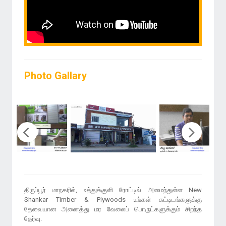
Photo Gallary
திருப்பூர் மாநகரில், உத்துக்குளி ரோட்டில் அமைந்துள்ள New
Shankar Timber & Plywoods உங்கள் கட்டிடங்களுக்கு
தேவையான அனைத்து மர வேலைப் பொருட்களுக்கும் சிறந்த
தேர்வு.