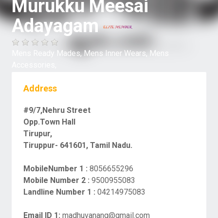
Murukku Meesai
Adayagam
Mens Ready Mades,
Mens Inner Wears,
Mens
Accessories,
Address
#9/7,Nehru Street
Opp.Town Hall
Tirupur,
Tiruppur- 641601, Tamil Nadu.
MobileNumber 1 :
8056655296
Mobile Number 2 :
9500955083
Landline Number 1 :
04214975083
Email ID 1:
madhuvanang@gmail.com