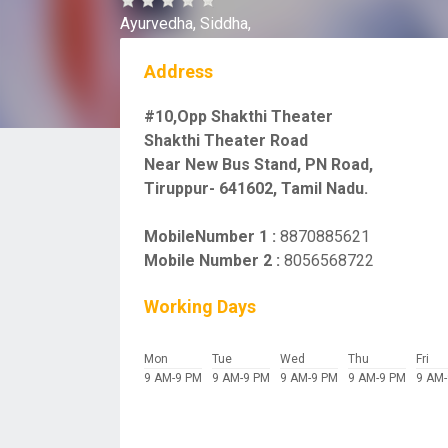
Ayurvedha,
Siddha,
Address
#10,Opp Shakthi Theater
Shakthi Theater Road
Near New Bus Stand, PN Road,
Tiruppur- 641602, Tamil Nadu.
MobileNumber 1 :
8870885621
Mobile Number 2 :
8056568722
Working Days
Mon
Tue
Wed
Thu
Fri
9 AM-9 PM
9 AM-9 PM
9 AM-9 PM
9 AM-9 PM
9 AM