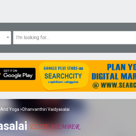
l And Yoga
>Dhanvanthiri Vaidyasalai
asalai