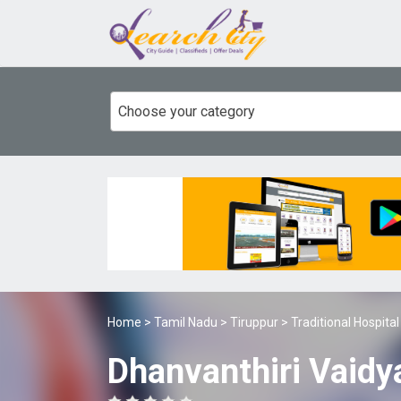
Choose your category
Home
>
Tamil Nadu
>
Tiruppur
>
Traditional Hospita
Dhanvanthiri Vaidy