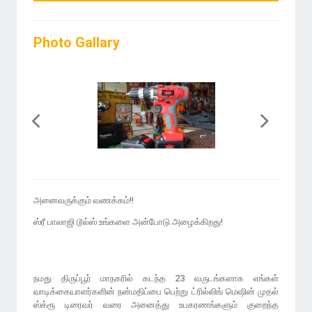
Photo Gallary
அனைவருக்கும் வணக்கம்!!
ஸ்ரீ பாலாஜி டூல்ஸ் உங்களை அன்போடு அழைக்கிறது!
நமது திருப்பூர் மாநகரில் கடந்த 23 வருடங்களாக எங்கள்
வாடிக்கையாளர்களின் நன்மதிப்பை பெற்று ட்ரில்லிங் மெஷின் முதல்
ஸ்க்ரூ டிரைவர் வரை அனைத்து உபகரணங்களும் குறைந்த