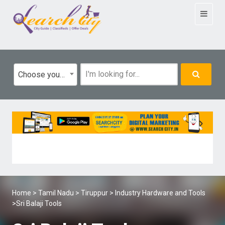
Toggle
navigat
Choose your category
Home
>
Tamil Nadu
>
Tiruppur
>
Industry Hardware and Tools
>Sri Balaji Tools