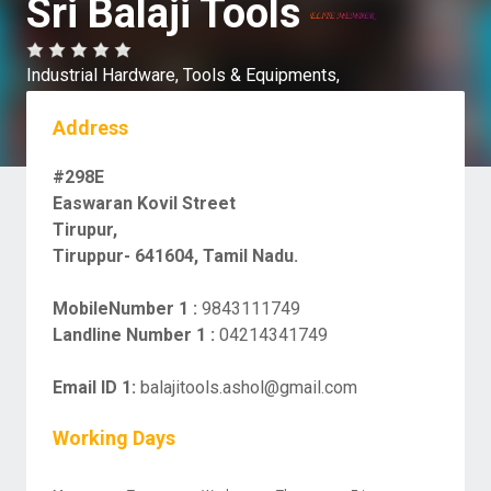
Sri Balaji Tools
Industrial Hardware,
Tools & Equipments,
Address
#298E
Easwaran Kovil Street
Tirupur,
Tiruppur- 641604, Tamil Nadu.
MobileNumber 1 :
9843111749
Landline Number 1 :
04214341749
Email ID 1:
balajitools.ashol@gmail.com
Working Days