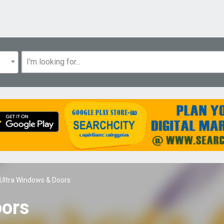
Ultra Windows & Doors
oors