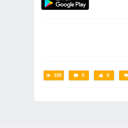
205
0
0