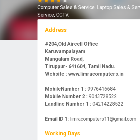
Computer Sales & Service,
Laptop Sales & Ser
Service,
CCTV,
Address
#204,Old Aircell Office
Karuvampalayam
Mangalam Road,
Tiruppur- 641604, Tamil Nadu.
Website :
www.limracomputers.in
MobileNumber 1 :
9976416684
Mobile Number 2 :
9043728522
Landline Number 1 :
04214228522
Email ID 1:
limracomputers11@gmail.com
Working Days