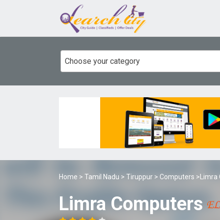
Choose your category
Home
>
Tamil Nadu
>
Tiruppur
>
Computers
>Limra
Limra Computers