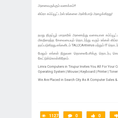
அனைவருக்கும் வணக்கம்!!
லிம்ரா கம்ப்யூட்டர்ஸ் உங்களை அன்போடு அழைக்கிறது!
நமது திருப்பூர் மாநகரில் அணைத்து வகையான கம்ப்யூட்டர
மிகநிறைந்த சேவையையும் தொடர்ந்து வரும் உங்கள் லிம்ரா 
தரப்படுகிறது.எங்களிடம் TALLY,Antivirus மற்றும் IT 
மேலும் எங்கள் நிறுவன தொலைபேசிக்கு தொடர்பு கொள்
கேட்டுக்கொள்கிறோம்.
Limra Computers in Tirupur Invites You All For Your
Operating System | Mouse | Keyboard | Printer | Toner 
We Are Placed in Search City As A Computer Sales & S
1127
0
0