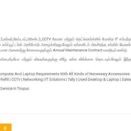
்,சர்வர்,லேப்டாப்,பிரிண்டர்,CCTV கேமரா மற்றும் நெட்வொர்க்கிங் போன்ற IT சம்ப
கம்ப்யூட்டர்ஸ் அன்போடு அழைக்கிறது.மேலும் எங்களிடம் மிகசிறந்த சர்வீஸ் நிபுணர்க
தொடர்பான அணைத்து சேவைகளுக்கும் Annual Maintenance Contract வசதியும் உண்டு.
ள,வீடியோ மற்றும் விவரங்களுக்கு கீழே உள்ள லிங்க்கை தொடவும்.மேலும் இந்
 Computer And Laptop Requirements With All Kinds of Necessary Accessories A
Refill | CCTV | Networking | IT Solutions | Tally | Used Desktop & Laptop | Sales
ervice In Tirupur.
0