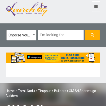
Toggle
navigat
Choose your category
Home
>
Tamil Nadu
>
Tiruppur
>
Builders
>OM Sri Shanmuga
Builders