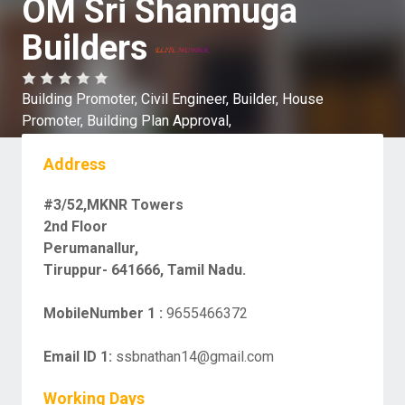
OM Sri Shanmuga
Builders
Building Promoter,
Civil Engineer,
Builder,
House
Promoter,
Building Plan Approval,
Address
#3/52,MKNR Towers
2nd Floor
Perumanallur,
Tiruppur- 641666, Tamil Nadu.
MobileNumber 1 :
9655466372
Email ID 1:
ssbnathan14@gmail.com
Working Days