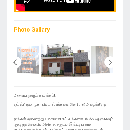
Photo Gallary
அனைவருக்கும் வணக்கம்!!
ஓம் ஸ்ரீ ஷண்முகா பில்டர்ஸ் உங்களை அன்போடு அழைக்கிறது.
நாங்கள் அணைத்து வகையான கட்டிடங்களையும் மிக அழகாகவும்
குறைந்த செலவில் அதிக தரத்துடன் இன்றைய கால
சூழ்நிலைகளுக்கு ஏற்ப நவீன கட்டுமான உபகரணங்களுடன்