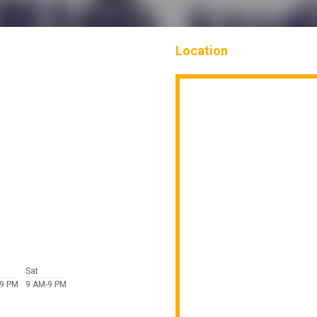
Location
Sat
-9 PM
9 AM-9 PM