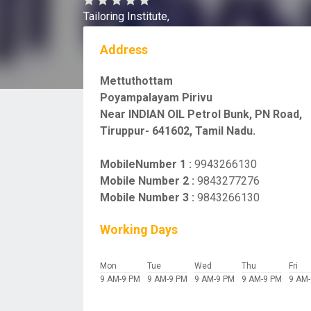
Tailoring Institute,
Address
Mettuthottam
Poyampalayam Pirivu
Near INDIAN OIL Petrol Bunk, PN Road,
Tiruppur- 641602, Tamil Nadu.
MobileNumber 1 :
9943266130
Mobile Number 2 :
9843277276
Mobile Number 3 :
9843266130
Working Days
Mon
Tue
Wed
Thu
Fri
9 AM-9 PM
9 AM-9 PM
9 AM-9 PM
9 AM-9 PM
9 AM