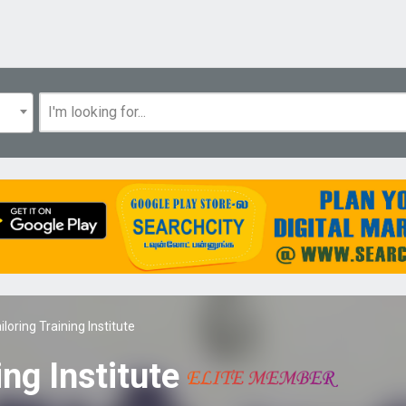
iloring Training Institute
ing Institute