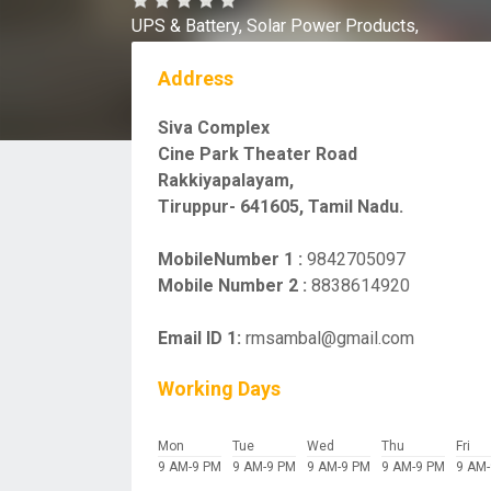
UPS & Battery,
Solar Power Products,
Address
Siva Complex
Cine Park Theater Road
Rakkiyapalayam,
Tiruppur- 641605, Tamil Nadu.
MobileNumber 1 :
9842705097
Mobile Number 2 :
8838614920
Email ID 1:
rmsambal@gmail.com
Working Days
Mon
Tue
Wed
Thu
Fri
9 AM-9 PM
9 AM-9 PM
9 AM-9 PM
9 AM-9 PM
9 AM