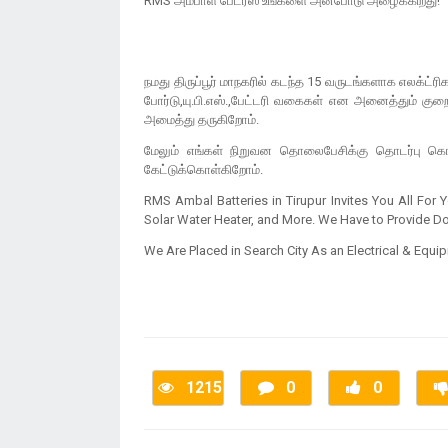
RMS அம்பாள் பேட்ரீஸ் உங்களை அன்போடு அழைக்கிறது!
நமது திருப்பூர் மாநகரில் கடந்த 15 வருடங்களாக எலக்ட்ர
போர்டு,யு.பி.எஸ்.,பேட்டரி வகைகள் என அனைத்தும் கு
அமைத்து தருகிறோம்.
மேலும் எங்கள் நிறுவன தொலைபேசிக்கு தொடர்பு கொள்
கேட்டுக்கொள்கிறோம்.
RMS Ambal Batteries in Tirupur Invites You All For 
Solar Water Heater, and More. We Have to Provide Do
We Are Placed in Search City As an Electrical & Equip
1215
0
0