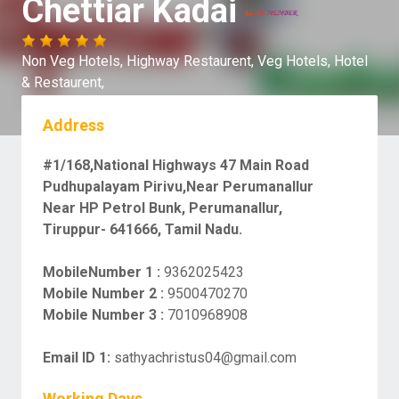
Chettiar Kadai
Non Veg Hotels,
Highway Restaurent,
Veg Hotels,
Hotel
& Restaurent,
Address
#1/168,National Highways 47 Main Road
Pudhupalayam Pirivu,Near Perumanallur
Near HP Petrol Bunk, Perumanallur,
Tiruppur- 641666, Tamil Nadu.
MobileNumber 1 :
9362025423
Mobile Number 2 :
9500470270
Mobile Number 3 :
7010968908
Email ID 1:
sathyachristus04@gmail.com
Working Days