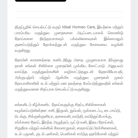
திருப்பூரில் செயல்பட்டு வரும் Ideal Homeo Care, இயற்கை மற்றும்
பாரம்பரிய மருத்துவ முறைகளை அடிப்படையாகக் கொண்டு
நோய்களை நிரந்தரமாகவும் பக்கவிளைவுகள் இல்லாமலும்
குணப்படுத்தும் நோக்கத்துடன் மருத்துவ சேவையை வழங்கி
வருகிறது.
நோயின் காரணத்தை கண்டறிந்து அதை முழுமையாக நீக்குவது
தான் எங்கள் சிகிச்சை முறையின் முக்கிய கோட்பாடு. அனுபவம்
வாய்ந்த மருத்துவர்களின் வழிகாட்டுதலுடன் ஹோமியோபதி,
அக்குபஞ்சர் மற்றும் ஆன்மீக மருத்துவ முறைகள் மூலம்
நோயாளிகளின் உடல் மற்றும் மன நலத்தை மேம்படுத்துவதில் எங்கள்
மருத்துவமனை சிறப்பாக செயல்பட்டு வருகிறது.
எங்களிடம் கீழ்க்கண்ட நோய்களுக்கு சிறப்பு சிகிச்சைகள்
வழங்கப்படுகின்றன: சளி, இருமல், தும்மல், மூக்கடைப்பு, டைபாய்டு,
டெங்கு, சிக்குன்குனியா, தலைவலி, வாந்தி, வயிற்றுப்போக்கு,
சர்க்கரை நோய், இரத்த அழுத்தம், மூட்டு வலி, இதய நோய்கள்,
சிறுநீரக மற்றும் கல்லீரல் கோளாறுகள், தைராய்டு பிரச்சினைகள்,
உடல் பருமன், குடல் புண்கள், பெண்கள் சார்ந்த ஹார்மோன் மற்றும்