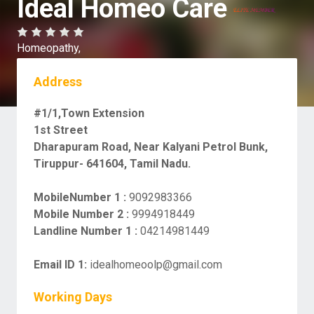
Ideal Homeo Care
Homeopathy,
Address
#1/1,Town Extension
1st Street
Dharapuram Road, Near Kalyani Petrol Bunk,
Tiruppur- 641604, Tamil Nadu.
MobileNumber 1 :
9092983366
Mobile Number 2 :
9994918449
Landline Number 1 :
04214981449
Email ID 1:
idealhomeoolp@gmail.com
Working Days