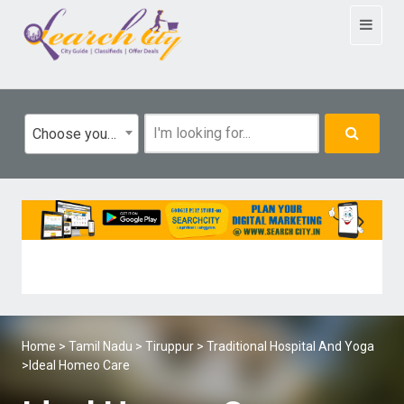
Toggle
navigat
Choose your category
Home
>
Tamil Nadu
>
Tiruppur
>
Traditional Hospital And Yoga
>Ideal Homeo Care