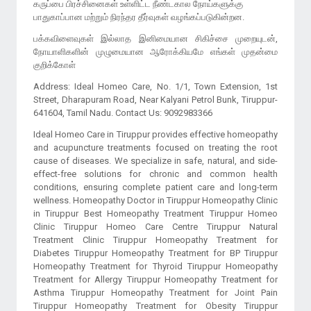
கருப்பை பிரச்சினைகள் உள்ளிட்ட நீண்டகால நோய்களுக்கு
பக்கவிளைவுகள் இல்லாத இனிமையான சிகிச்சை முறையுடன்,
நோயாளிகளின் முழுமையான ஆரோக்கியமே எங்கள் முதன்மை
குறிக்கோள்
Address: Ideal Homeo Care, No. 1/1, Town Extension, 1st
Street, Dharapuram Road, Near Kalyani Petrol Bunk, Tiruppur-
641604, Tamil Nadu. Contact Us: 9092983366
Ideal Homeo Care in Tiruppur provides effective homeopathy
and acupuncture treatments focused on treating the root
cause of diseases. We specialize in safe, natural, and side-
effect-free solutions for chronic and common health
conditions, ensuring complete patient care and long-term
wellness. Homeopathy Doctor in Tiruppur Homeopathy Clinic
in Tiruppur Best Homeopathy Treatment Tiruppur Homeo
Clinic Tiruppur Homeo Care Centre Tiruppur Natural
Treatment Clinic Tiruppur Homeopathy Treatment for
Diabetes Tiruppur Homeopathy Treatment for BP Tiruppur
Homeopathy Treatment for Thyroid Tiruppur Homeopathy
Treatment for Allergy Tiruppur Homeopathy Treatment for
Asthma Tiruppur Homeopathy Treatment for Joint Pain
Tiruppur Homeopathy Treatment for Obesity Tiruppur