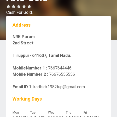
Cash For Gold,
Address
NRK Puram
2nd Street
Tiruppur- 641607, Tamil Nadu.
MobileNumber 1 :
7667644446
Mobile Number 2 :
76676555556
Email ID 1:
karthick1982tup@gmail.com
Working Days
Mon
Tue
Wed
Thu
Fri