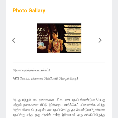
Photo Gallary
அனைவருக்கும் வணக்கம்!!
AKS கோல்ட் உங்களை அன்போடு அழைக்கிறது!
அடகு மற்றும் ஏல நகைகளை மீட்க பண உதவி வேண்டுமா?அடகு
மற்றும் நகைகளை மீட்டு இன்றைய மார்க்கெட் விலைக்கே விற்று
அதிக விலை பெற முன் பண உதவி செய்து தர வேண்டுமா?முன்பண
உதவிக்கு எந்த ஒரு சர்வீஸ் சார்ஜ் இல்லாமல் ஒரு வங்கியிலிருந்து